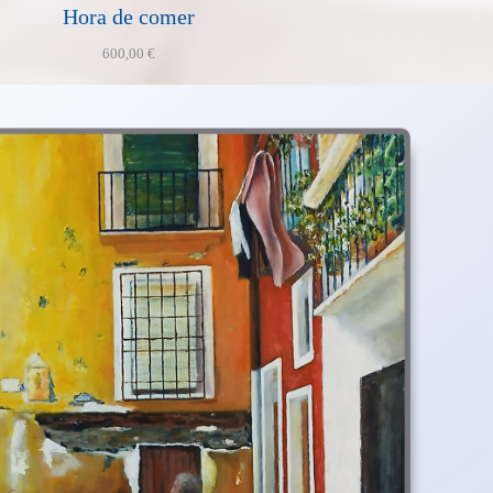
Hora de comer
600,00
€