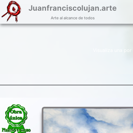
Saltar
Juanfranciscolujan.arte
al
contenido
Arte al alcance de todos
Visualiza una por