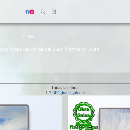
Carro
de
compra
Galería
 una todas las obras del Juan Francisco Luján
Todas las obras
1
2
3
Página siguiente