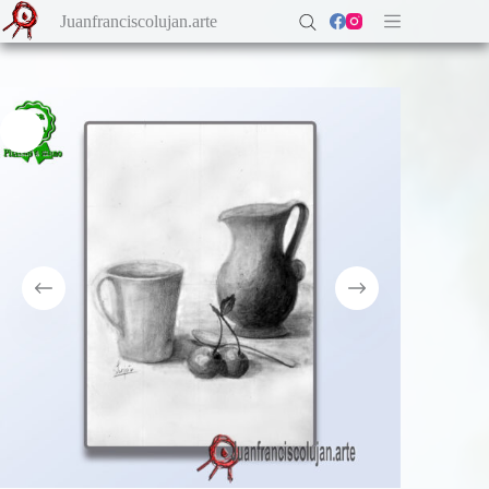
Saltar
Juanfranciscolujan.arte
al
contenido