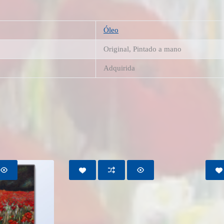
Óleo
Original, Pintado a mano
Adquirida