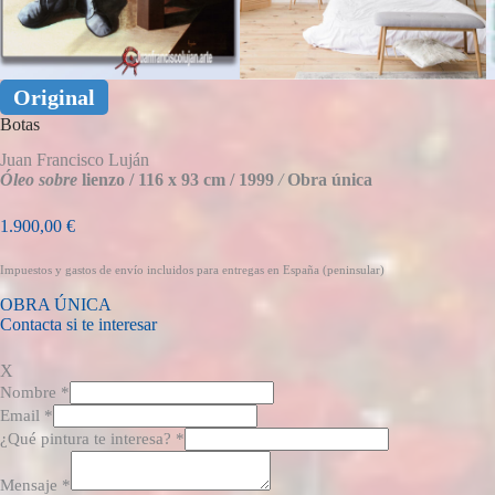
Original
Botas
Juan Francisco Luján
Óleo sobre
lienzo /
116 x 93 cm /
1999
/
Obra única
1.900,00
€
Impuestos y gastos de envío incluidos para entregas en España (peninsular)
OBRA ÚNICA
Contacta si te interesar
X
Nombre
*
Email
*
¿Qué pintura te interesa?
*
Mensaje
*