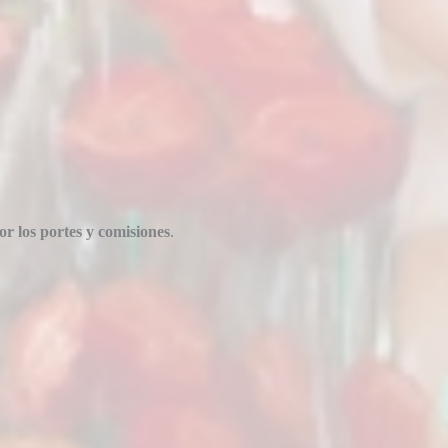
or los portes y comisiones
.