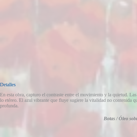
Detalles
En esta obra, capturo el contraste entre el movimiento y la quietud. Las 
lo etéreo. El azul vibrante que fluye sugiere la vitalidad no contenida
profunda.
Botas /
Óleo sob