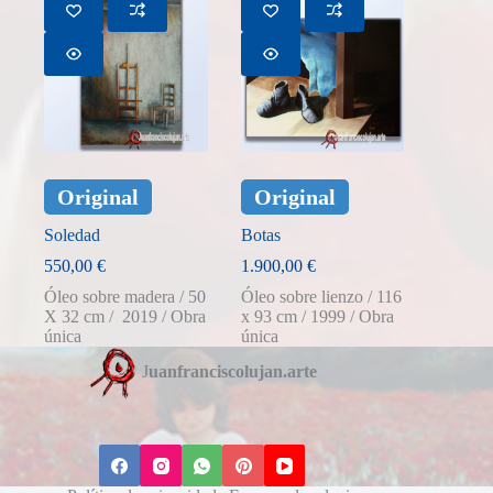
Original
Original
Soledad
Botas
550,00
€
1.900,00
€
Óleo sobre madera / 50
Óleo sobre lienzo / 116
X 32 cm / 2019 / Obra
x 93 cm / 1999 / Obra
única
única
J
uanfranciscolujan.arte