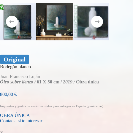
Original
Bodegón blanco
Juan Francisco Luján
Óleo sobre lienzo /
61 X 50 cm /
2019 /
Obra única
800,00
€
Impuestos y gastos de envío incluidos para entregas en España (peninsular)
OBRA ÚNICA
Contacta si te interesar