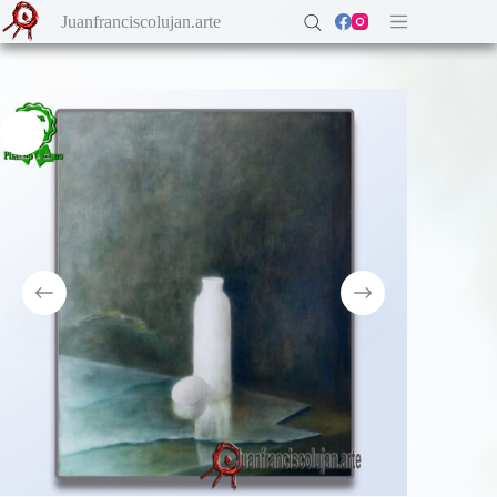
Saltar
Juanfranciscolujan.arte
al
contenido