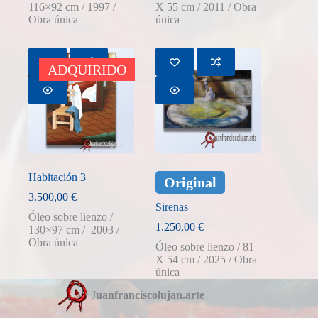
116×92 cm / 1997 /
X 55 cm / 2011 / Obra
Obra única
única
AGOTADO
ADQUIRIDO
Habitación 3
Original
3.500,00
€
Sirenas
Óleo sobre lienzo /
1.250,00
€
130×97 cm / 2003 /
Obra única
Óleo sobre lienzo / 81
X 54 cm / 2025 / Obra
única
J
uanfranciscolujan.arte