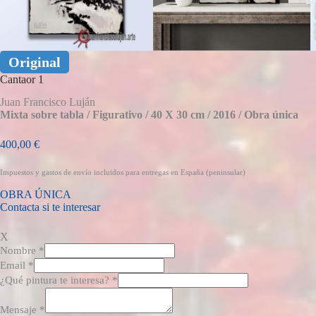
Original
Cantaor 1
Juan Francisco Luján
Mixta sobre tabla /
Figurativo /
40 X 30 cm /
2016 /
Obra única
400,00
€
Impuestos y gastos de envío incluidos para entregas en España (peninsular)
OBRA ÚNICA
Contacta si te interesar
X
Nombre
*
Email
*
¿Qué pintura te interesa?
*
Mensaje
*