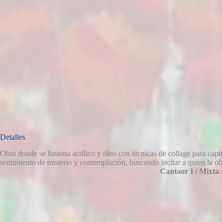
Detalles
Obra donde se fusiona acrílico y óleo con técnicas de collage para capt
sentimiento de misterio y contemplación, buscando incitar a quien la obs
Cantaor I / Mixta 