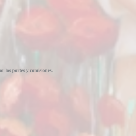
or los portes y comisiones
.